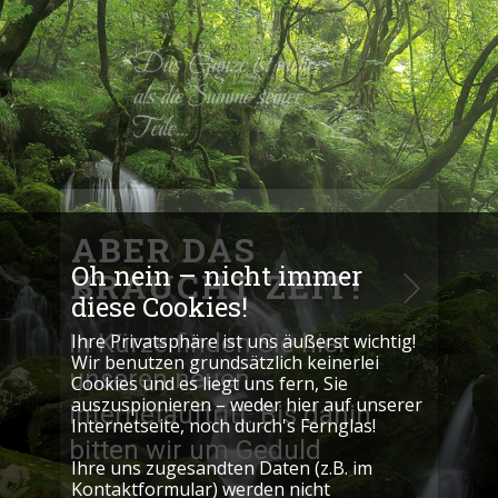
Das Ganze ist mehr,
als die Summe seiner
Teile…
ABER DAS
Oh nein – nicht immer
BRAUCHT ZEIT!
diese Cookies!
In Kürze finden Sie hier
I​hre Privatsphäre ist uns äußerst wichtig!
Wir benutzen grundsätzlich keinerlei
unseren neuen
Cookies und es liegt uns fern, Sie
auszuspionieren – weder hier auf unserer
Internetauftritt. Bis dahin
Internetseite, noch durch's Fernglas!
bitten wir um Geduld
Ihre uns zugesandten Daten (z.B. im
Kontaktformular) werden nicht